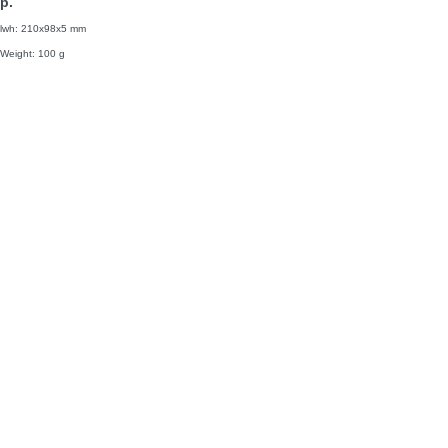
р.
lwh: 210x98x5 mm
Weight: 100 g