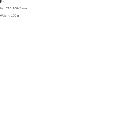
р.
lwh: 210x100x5 mm
Weight: 100 g