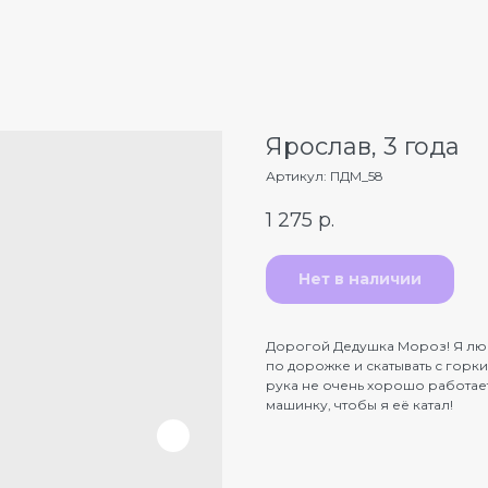
Ярослав, 3 года
Артикул:
ПДМ_58
1 275
р.
Нет в наличии
Дорогой Дедушка Мороз! Я любл
по дорожке и скатывать с горки
рука не очень хорошо работает
машинку, чтобы я её катал!