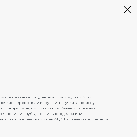
чень не хватает ощущений. Поэтому я люблю
всякие верёвочки и игрушки-тянучки. Я не могу
то говорят мне, но я стараюсь. Каждый день мама
то я почистил зубы, правильно оделся или
щаться с помощью карточек АДК. На новый год принеси
в!