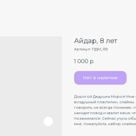
Айдар, 8 лет
Артикул:
ПДМ_135
1 000
р.
Нет в наличии
Дорогой Дедушка Мороз! Мне о
воздушный пластилин, слаймы, 
говорить, не всегда понимаю, ч
находит повод и хвалит меня, ч
позанимался. Сейчас учусь об
мне, пожалуйста, набор слаймо